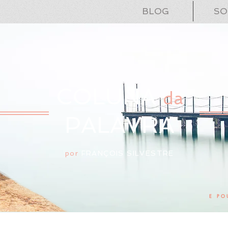
BLOG
SO
COLUNA
da
PALAVRA
por
FRANÇOIS SILVESTRE
E PO