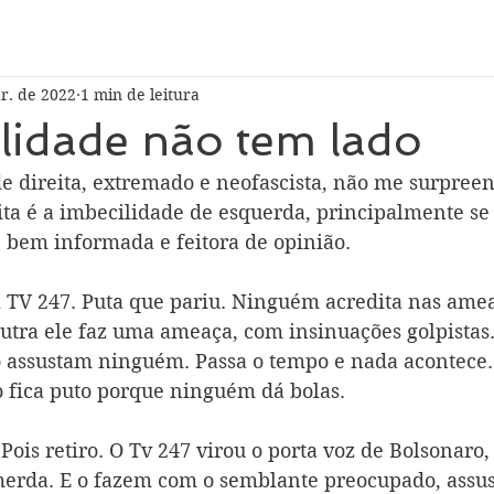
r. de 2022
1 min de leitura
lidade não tem lado
 de direita, extremado e neofascista, não me surpre
rita é a imbecilidade de esquerda, principalmente se
 bem informada e feitora de opinião. 
l TV 247. Puta que pariu. Ninguém acredita nas amea
outra ele faz uma ameaça, com insinuações golpistas.
o assustam ninguém. Passa o tempo e nada acontece.
o fica puto porque ninguém dá bolas.
ois retiro. O Tv 247 virou o porta voz de Bolsonaro,
erda. E o fazem com o semblante preocupado, assus