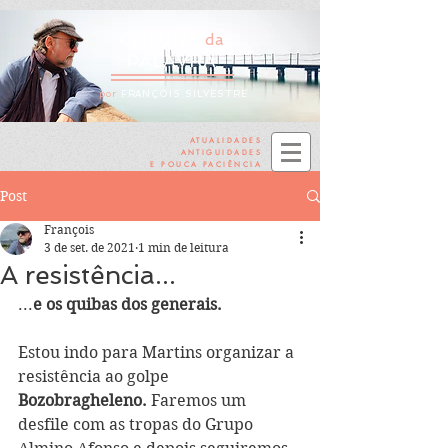
COLUNA
da
PALAVRA
por
FRANÇOIS SILVESTRE
ATUALIDADES
ANTIGUIDADES
E POUCA PACIÊNCIA
Post
François
3 de set. de 2021
1 min de leitura
A resistência...
...
e os quibas dos generais.
Estou indo para Martins organizar a 
resistência ao golpe 
Bozobragheleno.
 Faremos um 
desfile com as tropas do Grupo 