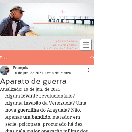
COLUNA
da
PALAVRA
por
FRANÇOIS SILVESTRE
ATUALIDADES
ANTIGUIDADES
E POUCA PACIÊNCIA
Post
François
18 de jun. de 2021
1 min de leitura
Aparato de guerra
Atualizado:
19 de jun. de 2021
Algum
 levante 
revolucionário? 
Alguma 
invasão
 da Venezuela? Uma 
nova 
guerrilha
 do Araguaia? Não. 
Apenas 
um bandido
, matador em 
série, psicopata, procurado há dez 
dias pela maior operação militar dos 