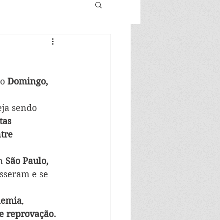
o 
Domingo, 
ja sendo 
tas 
tre 
m 
São Paulo,
sseram e se 
demia
, 
e reprovação. 