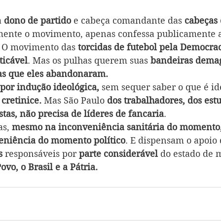
a
 dono de partido
 e cabeça comandante das 
cabeças 
camente o movimento, apenas confessa publicamente 
. O movimento das
 torcidas de futebol pela Democrac
ticável
. Mas os pulhas querem suas 
bandeiras dema
as que eles abandonaram. 
 por indução ideológica,
 sem sequer saber o que é id
cretinice.
 Mas São Paulo 
dos trabalhadores, dos estu
stas, não precisa de líderes de fancaria
. 
as,
 mesmo na inconveniência sanitária do momento
veniência do momento político
. E dispensam o apoio 
s
 responsáveis por 
parte considerável 
do estado de 
Povo, o Brasil e a Pátria. 