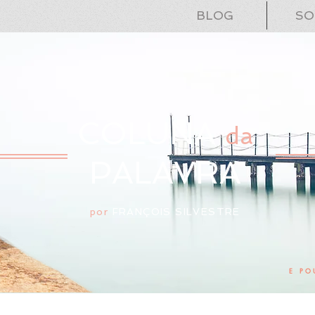
BLOG
SO
COLUNA
da
PALAVRA
por
FRANÇOIS SILVESTRE
E PO