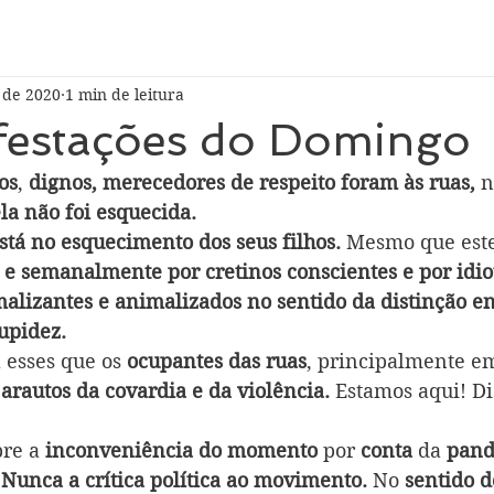
. de 2020
1 min de leitura
festações do Domingo
os
, 
dignos, merecedores de respeito foram às ruas,
 n
ela não foi esquecida.
stá no esquecimento dos seus filhos.
 Mesmo que este
 e semanalmente por cretinos conscientes e por idio
alizantes e animalizados no sentido da distinção en
upidez.
 esses que os 
ocupantes das ruas
, principalmente e
 arautos da covardia e da violência.
 Estamos aqui! Di
re a
 inconveniência do momento 
por 
conta
 da 
pan
 
Nunca a crítica política ao movimento.
 No 
sentido d