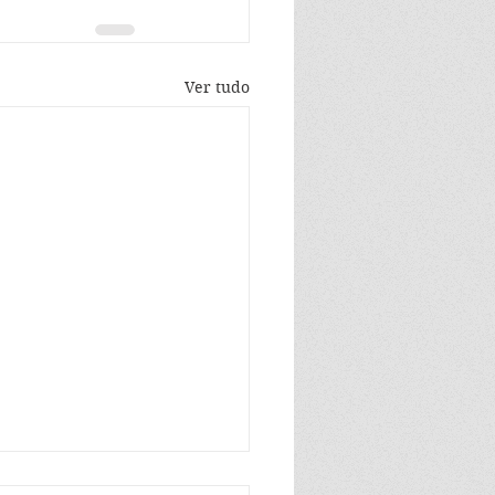
Ver tudo
p é o Stalin da