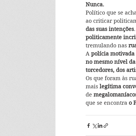
Nunca.
Político que se ach
ao criticar politi
das suas intenções
politicamente incri
tremulando nas 
ru
A 
polícia motivada
no mesmo nível da 
torcedores, dos arti
Os que foram às ru
mais
 legítima con
de 
megalomaníaco
que se encontra
 o 