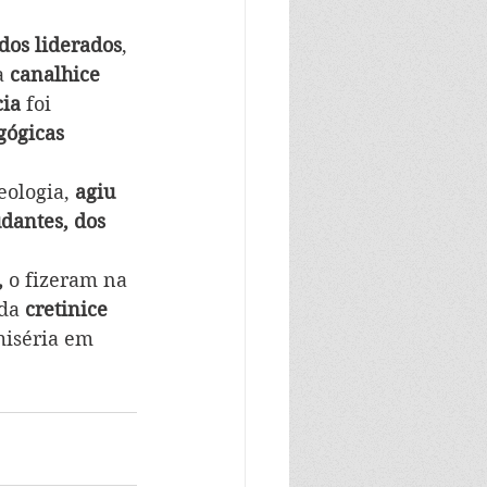
dos liderados
, 
a 
canalhice 
ia 
foi 
gógicas
eologia, 
agiu 
dantes, dos 
,
 o fizeram na 
da 
cretinice
miséria em 