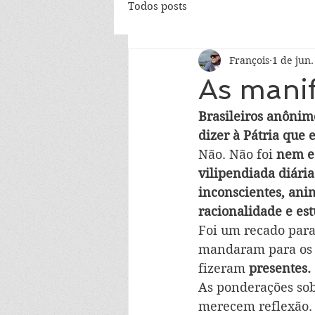
Todos posts
François
1 de jun
As mani
Brasileiros anônim
dizer à Pátria que 
Não. Não foi
 nem e
vilipendiada diária
inconscientes, anim
racionalidade e est
Foi um recado para
mandaram para os
fizeram 
presentes. 
As ponderações sob
merecem reflexão.