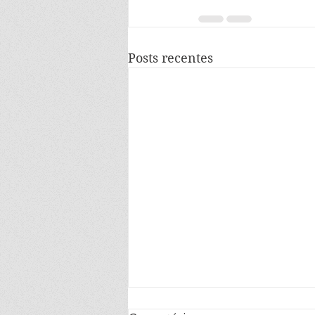
Posts recentes
Toda certeza é duvidosa