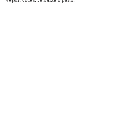
Vejam vocês...e baixe o pano.  
Ver tudo
Posts recentes