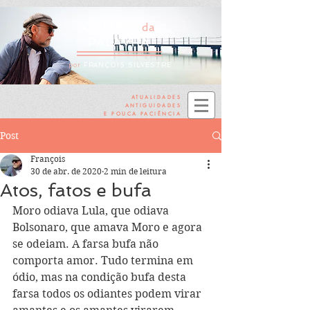
COLUNA
da
PALAVRA
por
FRANÇOIS SILVESTRE
ATUALIDADES
ANTIGUIDADES
E POUCA PACIÊNCIA
Post
François
30 de abr. de 2020
2 min de leitura
Atos, fatos e bufa
Moro odiava Lula, que odiava 
Bolsonaro, que amava Moro e agora 
se odeiam. A farsa bufa não 
comporta amor. Tudo termina em 
ódio, mas na condição bufa desta 
farsa todos os odiantes podem virar 