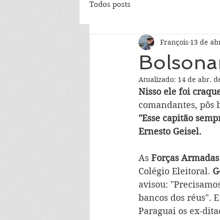
Todos posts
François
13 de ab
Bolsona
Atualizado:
14 de abr. d
Nisso ele foi craqu
comandantes, pôs b
"Esse capitão semp
Ernesto Geisel. 
As
 Forças Armadas
Colégio Eleitoral. 
G
avisou: "Precisamo
bancos dos réus". E
Paraguai os ex-dit