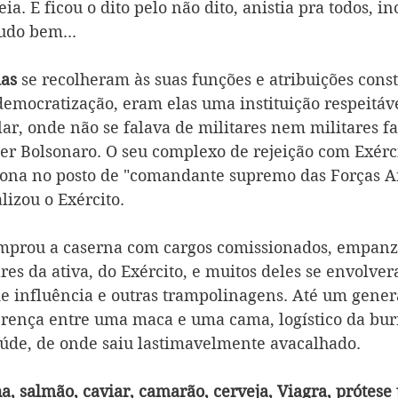
ia. E ficou o dito pelo não dito, anistia pra todos, in
udo bem...
as 
se recolheram às suas funções e atribuições consti
democratização, eram elas uma instituição respeitáv
ar, onde não se falava de militares nem militares f
cer Bolsonaro. O seu complexo de rejeição com Exérci
 tona no posto de "comandante supremo das Forças A
izou o Exército. 
omprou a caserna com cargos comissionados, empanz
res da ativa, do Exército, e muitos deles se envolve
 de influência e outras trampolinagens. Até um gener
erença entre uma maca e uma cama, logístico da burr
aúde, de onde saiu lastimavelmente avacalhado. 
a, salmão, caviar, camarão, cerveja, Viagra, prótese