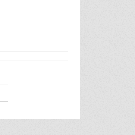
p é o Stalin da
ta.
ndo parou de girar,
ico, como toda burrice,
cou. Ninguém quer ou
 querer fazer esse burro
har. Ponto. Os astros...