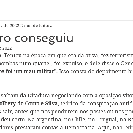
r. de 2022
2 min de leitura
ro conseguiu
e 2022
e
. Tentou na época em que era da ativa, fez terroris
ombas num quartel, foi expulso, e dele disse o Gener
re foi um mau militar".
 Isso consta do depoimento bi
 
saíram da Ditadura negociando com a oposição vitor
olbery do Couto e Silva,
 teórico da conspiração anti
s sair, antes que nos pendurem nos postes ou nos p
 deu certo. Na argentina, no Chile, no Uruguai, na Bo
adores prestaram contas à Democracia. Aqui, não. N