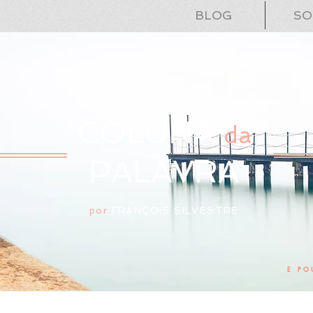
BLOG
SO
COLUNA
da
PALAVRA
por
FRANÇOIS SILVESTRE
E PO