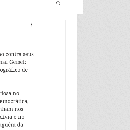
mo contra seus 
al Geisel: 
ográfico de 
iosa no 
democrática, 
onham nos 
lívia e no 
inguém da 