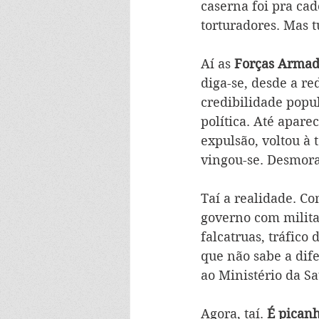
caserna foi pra cade
torturadores. Mas t
Aí as 
Forças Armad
diga-se, desde a re
credibilidade popul
política. Até apare
expulsão, voltou à
vingou-se. Desmoral
Taí a realidade. C
governo com milita
falcatruas, tráfico
que não sabe a dif
ao Ministério da S
Agora, taí.
 É picanh