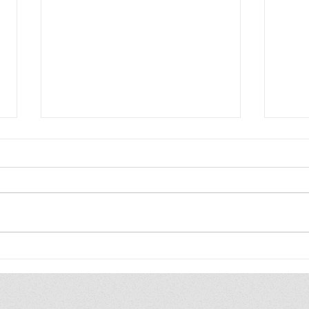
Viva o alumioso!
Trum
Direi
Estou a falar de Sinésio,
O mu
entrando em Taperoá, no meio
estát
dia, com seu chapéu de
empa
alumínio, brilhando ao sol de
tenta
escaldo, no sertão da...
camin