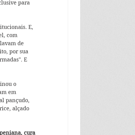
clusive para 
tucionais. E, 
el, com 
alavam de 
to, por sua 
rmadas". E 
inou o 
ram em 
al pançudo, 
ice, alçado 
 peniana, cura 