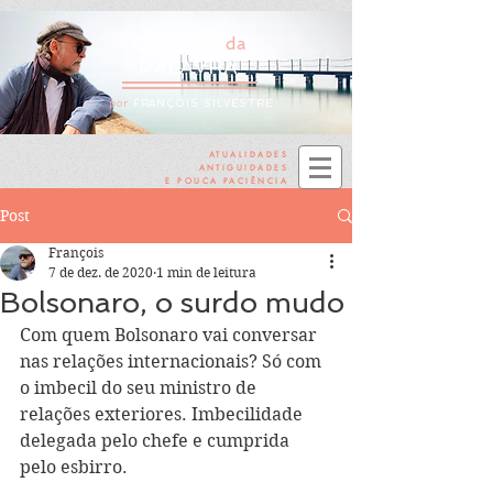
COLUNA
da
PALAVRA
por
FRANÇOIS SILVESTRE
ATUALIDADES
ANTIGUIDADES
E POUCA PACIÊNCIA
Post
François
7 de dez. de 2020
1 min de leitura
Bolsonaro, o surdo mudo
Com quem Bolsonaro vai conversar 
nas relações internacionais? Só com 
o imbecil do seu ministro de 
relações exteriores. Imbecilidade 
delegada pelo chefe e cumprida 
pelo esbirro. 