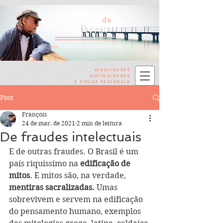
COLUNA
da
PALAVRA
por
FRANÇOIS SILVESTRE
ATUALIDADES
ANTIGUIDADES
E POUCA PACIÊNCIA
Post
François
24 de mar. de 2021
2 min de leitura
De fraudes intelectuais
E de outras fraudes. O Brasil é um 
país riquíssimo na 
edificação de 
mitos
. E mitos são, na verdade, 
mentiras sacralizadas.
 Umas 
sobrevivem e servem na edificação 
do pensamento humano, exemplos 