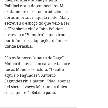
Shelley
. 
Mary Shelley 
e 
John 
Polidori 
eram desconhecidos. Mas 
exatamente eles que produziam as 
obras imortais naquela noite. Mary 
escreveu o esboço do que veio a ser 
o 
"Frankenstein"
 e John Polidori 
escreveu o "Vampiro" , que virou 
por inúmeras adaptações o famoso 
Conde Drácula. 
São os famosos "quatro do Lago". 
Mainardi ouvia com cara de tacho e 
Lucas Mendes concluiu: "O culto 
aqui é o Fagundes". Antônio 
Fagundes riu e matou: "Não, apenas 
dei sorte e vocês falaram da única 
coisa que sei". 
Baixe o pano.