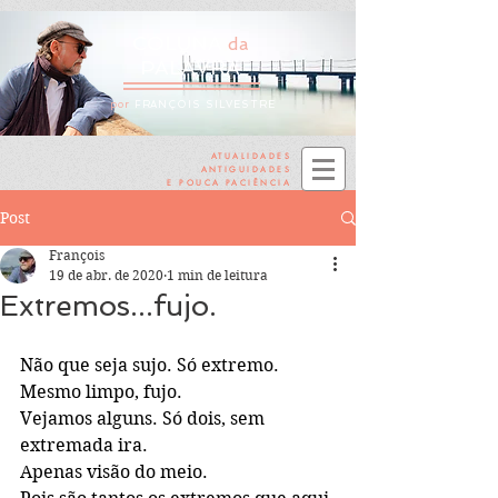
COLUNA
da
PALAVRA
por
FRANÇOIS SILVESTRE
ATUALIDADES
ANTIGUIDADES
E POUCA PACIÊNCIA
Post
François
19 de abr. de 2020
1 min de leitura
Extremos...fujo.
Não que seja sujo. Só extremo. 
Mesmo limpo, fujo.
Vejamos alguns. Só dois, sem 
extremada ira.
Apenas visão do meio. 