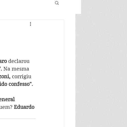
aro
 declarou 
.
 Na mesma 
oni, 
corrigiu 
do confesso".
eneral 
Quem? 
Eduardo 