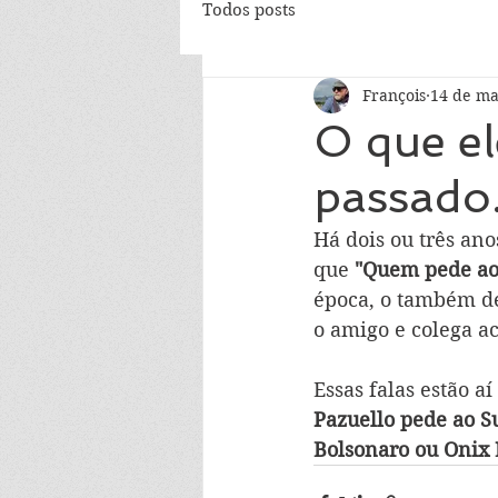
Todos posts
François
14 de ma
O que el
passado
Há dois ou três ano
que 
"Quem pede ao
época, o também de
o amigo e colega a
Essas falas estão a
Pazuello pede ao S
Bolsonaro ou Onix 