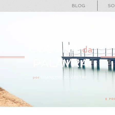
BLOG
SO
COLUNA
da
PALAVRA
por
FRANÇOIS SILVESTRE
E PO