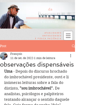
COLUNA
da
PALAVRA
por
FRANÇOIS SILVESTRE
ATUALIDADES
ANTIGUIDADES
E POUCA PACIÊNCIA
Post
François
11 de set. de 2022
1 min de leitura
observações dispensáveis
Uma
 - Depois do discurso brochado 
do imbrochável presidente, ouvi e li 
inúmeras leituras sobre a fala do 
distinto, 
"sou imbrochável".
 De 
analistas, psicólogos e palpiteiros 
tentando alcançar o sentido daquele 