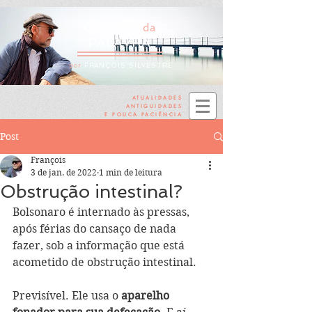
COLUNA
da
PALAVRA
por
FRANÇOIS SILVESTRE
ATUALIDADES
ANTIGUIDADES
E POUCA PACIÊNCIA
Post
François
3 de jan. de 2022
1 min de leitura
Obstrução intestinal?
Bolsonaro é internado às pressas, 
após férias do cansaço de nada 
fazer, sob a informação que está 
acometido de obstrução intestinal. 
Previsível. Ele usa o 
aparelho 