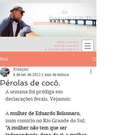
COLUNA
da
PALAVRA
por
FRANÇOIS SILVESTRE
ATUALIDADES
ANTIGUIDADES
E POUCA PACIÊNCIA
Post
François
6 de set. de 2022
1 min de leitura
Pérolas de cocô.
A semana foi pródiga em 
declarações fecais. Vejamos:
A 
mulher de Eduardo Bolsonaro,
num comício no Rio Grande do Sul: 
"A mulher não tem que ser 