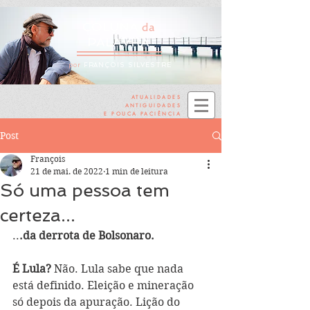
COLUNA
da
PALAVRA
por
FRANÇOIS SILVESTRE
ATUALIDADES
ANTIGUIDADES
E POUCA PACIÊNCIA
Post
François
21 de mai. de 2022
1 min de leitura
Só uma pessoa tem
certeza...
..
.da derrota de Bolsonaro.
É Lula?
 Não. Lula sabe que nada 
está definido. Eleição e mineração 
só depois da apuração. Lição do 