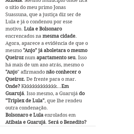
Atibaia
. Mesmo município onde fica 
o sítio do meu primo Jonas 
Suassuna, que a justiça diz ser de 
Lula e já o condenou por esse 
motivo.
 Lula e Bolsonaro
encrencados na 
mesma cidade
. 
Agora, aparece a evidência de que o 
mesmo 
"Anjo" já aboletara o mesmo 
Queiroz
 num 
apartamento seu
. Isso 
há mais de um ano atrás, mesmo o 
"Anjo
" afirmando 
não conhecer o 
Queiroz.
 De frente para o mar.
Onde?
 Kkkkkkkkkkkkk...
Em 
Guarujá
. Isso mesmo, a Guarujá 
do 
"Triplex de Lula"
, que lhe rendeu 
outra condenação.  
Bolsonaro e Lula
 enrolados em 
Atibaia e Guarujá
. 
Será o Benedito?