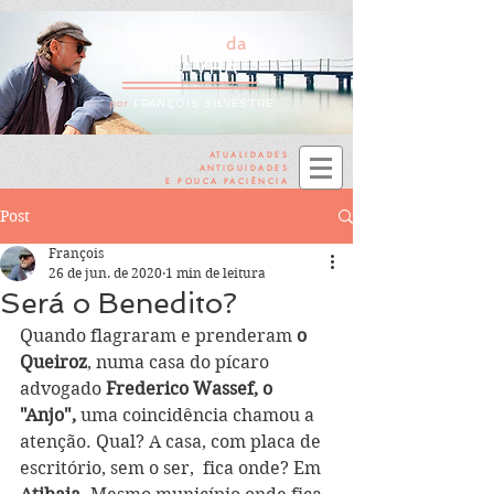
COLUNA
da
PALAVRA
por
FRANÇOIS SILVESTRE
ATUALIDADES
ANTIGUIDADES
E POUCA PACIÊNCIA
Post
François
26 de jun. de 2020
1 min de leitura
Será o Benedito?
Quando flagraram e prenderam 
o 
Queiroz
, numa casa do pícaro 
advogado
 Frederico Wassef, o 
"Anjo",
 uma coincidência chamou a 
atenção. Qual? A casa, com placa de 
escritório, sem o ser,  fica onde? Em 