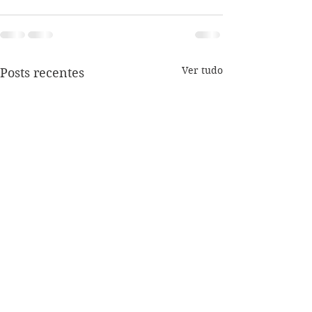
Ver tudo
Posts recentes
Viva o alumioso!
Trump é o Stal