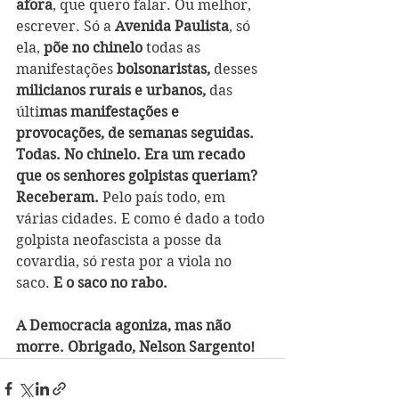
afora
, que quero falar. Ou melhor, 
escrever. Só a
 Avenida Paulista
, só 
ela, 
põe no chinelo
 todas as 
manifestações 
bolsonaristas,
 desses 
milicianos rurais e urbanos,
 das 
últi
mas manifestações e 
provocações, de semanas seguidas. 
Todas. No chinelo. Era um recado 
que os senhores golpistas queriam? 
Receberam. 
Pelo país todo, em 
várias cidades. E como é dado a todo 
golpista neofascista a posse da 
covardia, só resta por a viola no 
saco.
 E o saco no rabo. 
A Democracia agoniza, mas não 
morre. Obrigado, Nelson Sargento!