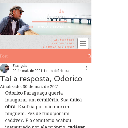
COLUNA
da
PALAVRA
por
FRANÇOIS SILVESTRE
ATUALIDADES
ANTIGUIDADES
E POUCA PACIÊNCIA
Post
François
29 de mai. de 2021
1 min de leitura
Taí a resposta, Odorico
Atualizado:
30 de mai. de 2021
Odorico
 Paraguaçu queria 
inaugurar um 
cemitério
. Sua
 única 
obra
. E sofria por não morrer 
ninguém. Fez de tudo por um 
cadáver. E o cemitério acabou 
inaugurado por ele próprio,
 cadáver 