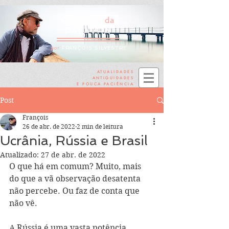
COLUNA
da
PALAVRA
por
FRANÇOIS SILVESTRE
ATUALIDADES
ANTIGUIDADES
E POUCA PACIÊNCIA
Post
François
26 de abr. de 2022
2 min de leitura
Ucrânia, Rússia e Brasil
Atualizado:
27 de abr. de 2022
O que há em comum? Muito, mais 
do que a vã observação desatenta 
não percebe. Ou faz de conta que 
não vê. 
A Rússia é uma vasta potência 